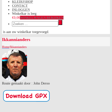
KLEDIJSHOP
CONTACT
INLOGGEN
Winkelkar is leeg
€0,00
WINKELWAGEN BEKIJKEN
is aan uw winkelkar toegevoegd.
Ikkannianders
Home
/
Ikkannianders
Route gemaakt door : John Deroo